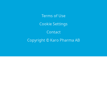
Terms of Use
Cookie Settings
Contact
Copyright © Karo Pharma AB
English
Svenska
(
Swedish
)
Nederlands
(
Dutch
)
Suomi
(
Finnish
)
Deutsch
(
German
)
Italiano
(
Italian
)