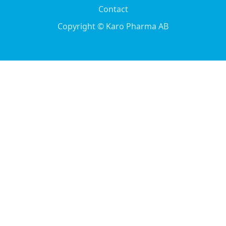
Contact
Copyright © Karo Pharma AB
English
Svenska
(
Swedish
)
Italiano
(
Italian
)
Norsk bokmål
(
Norwegian Bokmål
)
French (Belgium)
French (Switzerland)
German (Austria)
German (Switzerland)
Italian (Switzerland)