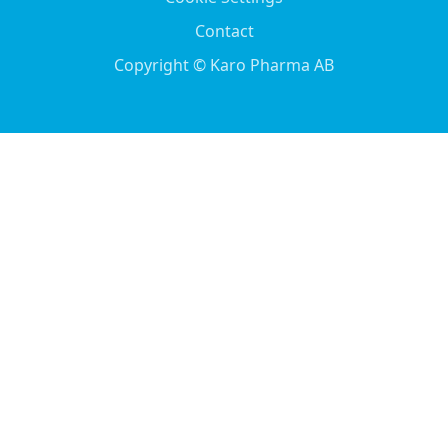
Contact
Copyright © Karo Pharma AB
English
(
Engelska
)
Español
(
Spanska
)
Svenska
Nederlands
(
Nederländska
)
Suomi
(
Finska
)
Français
(
Franska
)
Deutsch
(
Tyska
)
Italiano
(
Italienska
)
Norsk bokmål
(
Norskt Bokmål
)