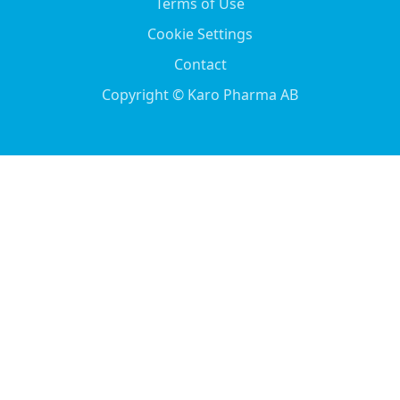
Terms of Use
Cookie Settings
Contact
Copyright © Karo Pharma AB
Dansk
English
Español
(
Spanish
)
Svenska
(
Swedish
)
Nederlands
(
Dutch
)
Eesti
(
Estonian
)
Suomi
(
Finnish
)