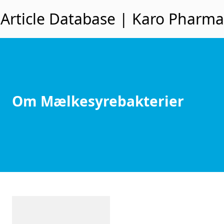
Spring til indhold
Article Database | Karo Pharma
Om Mælkesyrebakterier